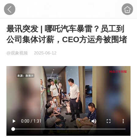
最讯突发 | 哪吒汽车暴雷？员工到
公司集体讨薪，CEO方运舟被围堵
@观象视频
2025-06-12