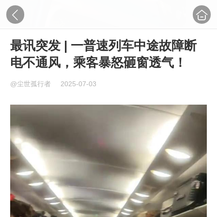
最讯突发 | 一普速列车中途故障断
电不通风，乘客暴怒砸窗透气！
@尘世孤行者
2025-07-03